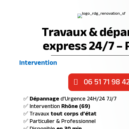
Travaux & dép
express 24/7 –
Intervention
06 51 71 98 4
✅
Dépannage
d’Urgence 24H/24 7J/7
✅ Intervention
Rhône (69)
✅ Travaux
tout corps d’état
✅ Particulier & Professionnel
✅ Disponible
en 30 min