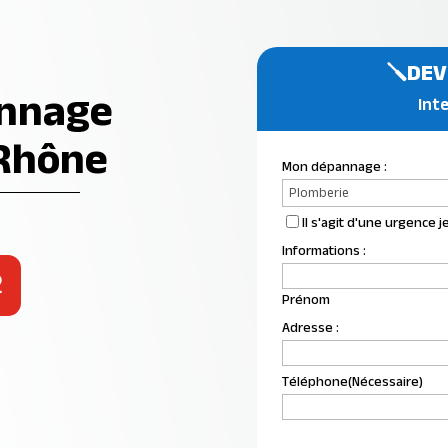
🪛DEV
annage
Inte
 Rhône
Mon dépannage :
Quelle
Il s'agit d'une urgence
est
Informations :
l'urgence
2
d'intervention
Prénom
?
Adresse :
Téléphone
(Nécessaire)