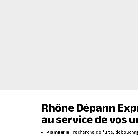
Remplacement de tableau électrique
interrupteurs
Remise aux normes électriques
des l
Réparation de
chauffages électriques
Installation de luminaires
ou d’équipe
thermostat…)
Demande dépan
Rhône Dépann Expre
au service de vos 
Plomberie
: recherche de fuite, déboucha