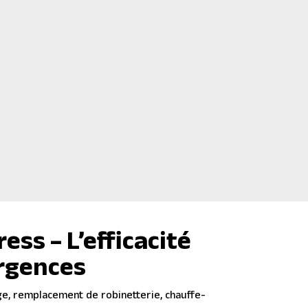
, disjoncteurs, prises ou
Remplacement de serr
effraction
ogements anciens
Pose de
verrous suppl
ou de VMC
pour renforcer la sécur
ments connectés (prise,
Réparation après camb
Blindage de porte
sur 
nage
D
ss – L’efficacité
urgences
ge, remplacement de robinetterie, chauffe-