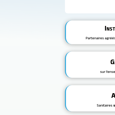
Ins
Partenaires agréé
G
sur l’ens
A
Sanitaires