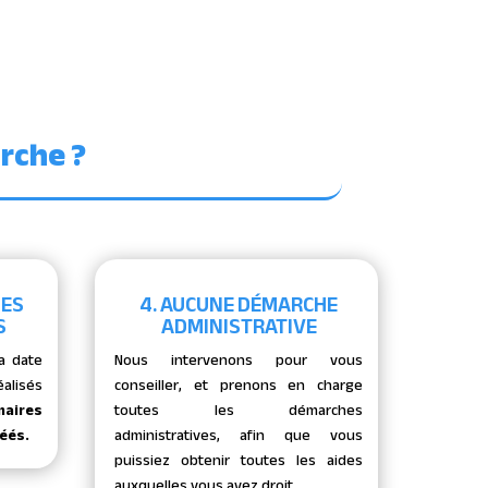
rche ?
UES
4. AUCUNE DÉMARCHE
S
ADMINISTRATIVE
a date
Nous intervenons pour vous
éalisés
conseiller, et prenons en charge
naires
toutes les démarches
réés.
administratives, afin que vous
puissiez obtenir toutes les aides
auxquelles vous avez droit.