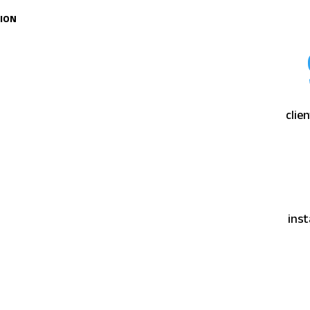
TION
clie
inst