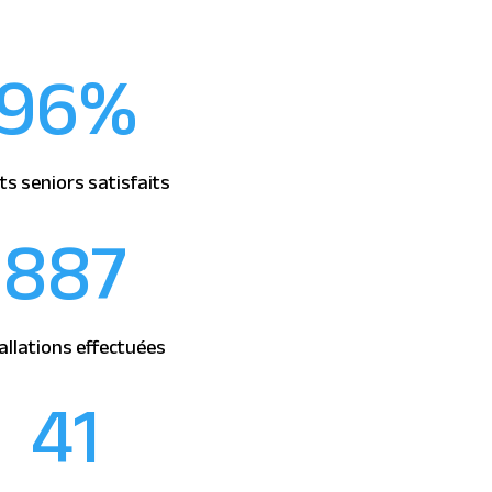
96
%
nts seniors satisfaits
887
allations effectuées
41