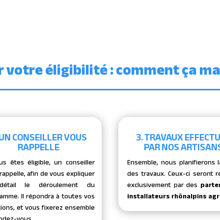
r votre éligibilité : comment ça ma
 UN CONSEILLER VOUS
3. TRAVAUX EFFECT
RAPPELLE
PAR NOS ARTISAN
us êtes éligible, un conseiller
Ensemble, nous planifierons l
rappelle, afin de vous expliquer
des travaux.
Ceux-ci seront r
étail le déroulement du
exclusivement par des
parte
amme. Il répondra à toutes vos
installateurs rhônalpins ag
ions, et vous fixerez ensemble
ndez-vous.